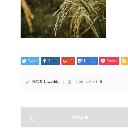
Tweet
Share
+1
Hatena
Pocket
投稿者:
kawachiya
コメント:
0
前の記事