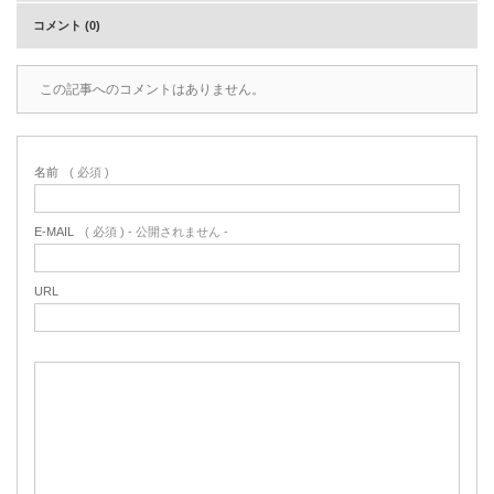
コメント (0)
この記事へのコメントはありません。
名前
( 必須 )
E-MAIL
( 必須 ) - 公開されません -
URL