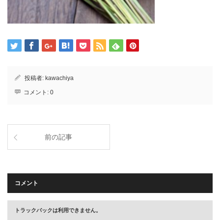
投稿者:
kawachiya
コメント:
0
前の記事
コメント
トラックバックは利用できません。